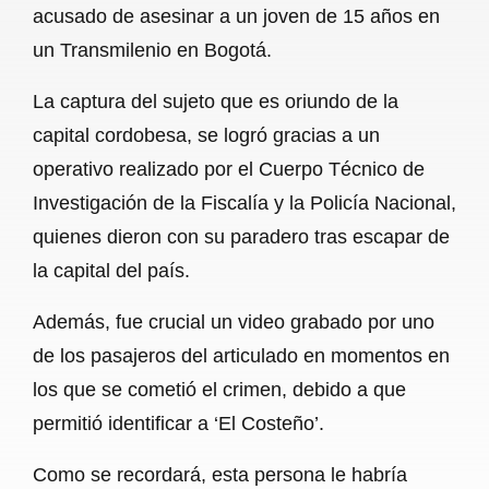
acusado de asesinar a un joven de 15 años en
b
s
l
g
e
un Transmilenio en Bogotá.
o
A
r
La captura del sujeto que es oriundo de la
o
p
a
capital cordobesa, se logró gracias a un
k
p
m
operativo realizado por el Cuerpo Técnico de
Investigación de la Fiscalía y la Policía Nacional,
quienes dieron con su paradero tras escapar de
la capital del país.
Además, fue crucial un video grabado por uno
de los pasajeros del articulado en momentos en
los que se cometió el crimen, debido a que
permitió identificar a ‘El Costeño’.
Como se recordará, esta persona le habría