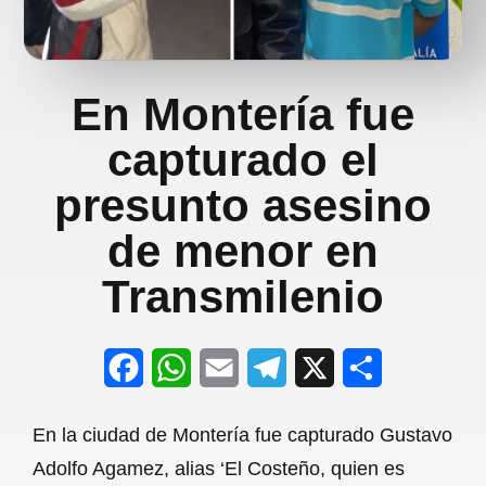
En Montería fue
capturado el
presunto asesino
de menor en
Transmilenio
F
W
E
T
X
S
a
h
m
e
h
En la ciudad de Montería fue capturado Gustavo
c
a
a
l
a
Adolfo Agamez, alias ‘El Costeño, quien es
e
t
i
e
r