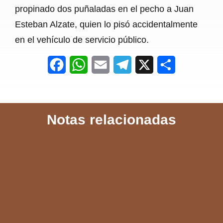
propinado dos puñaladas en el pecho a Juan
Esteban Alzate, quien lo pisó accidentalmente
en el vehículo de servicio público.
F
W
E
T
X
S
a
h
m
e
h
c
a
a
l
a
Notas relacionadas
e
t
i
e
r
b
s
l
g
e
o
A
r
o
p
a
k
p
m