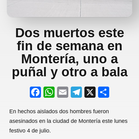
Dos muertos este
fin de semana en
Montería, uno a
puñal y otro a bala
F
W
E
T
X
S
a
h
m
e
h
En hechos aislados dos hombres fueron
c
a
a
l
a
asesinados en la ciudad de Montería este lunes
e
t
i
e
r
festivo 4 de julio.
b
s
l
g
e