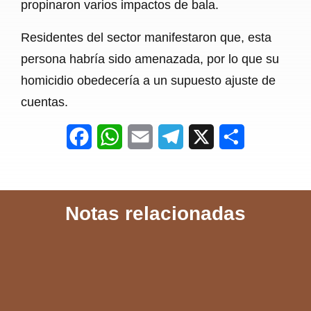
propinaron varios impactos de bala.
Residentes del sector manifestaron que, esta
persona habría sido amenazada, por lo que su
homicidio obedecería a un supuesto ajuste de
cuentas.
F
W
E
T
X
S
a
h
m
e
h
c
a
a
l
a
Notas relacionadas
e
t
i
e
r
b
s
l
g
e
o
A
r
o
p
a