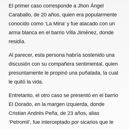
El primer caso corresponde a Jhon Ángel
o
A
r
Caraballo, de 20 años, quien era popularmente
o
p
a
conocido como ‘La Mina’ y fue atacado con un
k
p
m
arma blanca en el barrio Villa Jiménez, donde
residía.
Al parecer, esta persona habría sostenido una
discusión con su compañera sentimental, quien
presuntamente le propinó una puñalada, la cual
le quitó la vida.
Entretanto, el otro caso se presentó en el barrio
El Dorado, en la margen izquierda, donde
Cristian Andrés Peña, de 23 años, alias
‘Petromil’, fue interceptado por sicarios que le