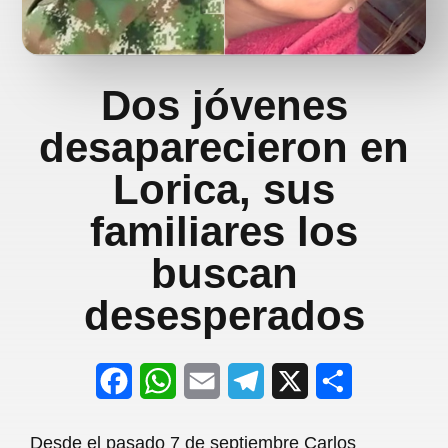
Dos jóvenes
desaparecieron en
Lorica, sus
familiares los
buscan
desesperados
F
W
E
T
X
S
a
h
m
e
h
Desde el pasado 7 de septiembre Carlos