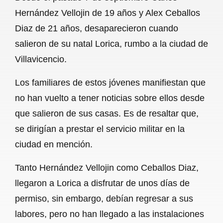
c
a
a
l
a
Hernández Vellojin de 19 años y Alex Ceballos
e
t
i
e
r
Diaz de 21 años, desaparecieron cuando
b
s
l
g
e
salieron de su natal Lorica, rumbo a la ciudad de
o
A
r
Villavicencio.
o
p
a
Los familiares de estos jóvenes manifiestan que
k
p
m
no han vuelto a tener noticias sobre ellos desde
que salieron de sus casas. Es de resaltar que,
se dirigían a prestar el servicio militar en la
ciudad en mención.
Tanto Hernández Vellojin como Ceballos Diaz,
llegaron a Lorica a disfrutar de unos días de
permiso, sin embargo, debían regresar a sus
labores, pero no han llegado a las instalaciones