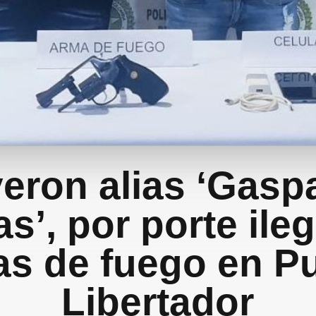
eron alias ‘Gaspa
s’, por porte ile
s de fuego en P
Libertador