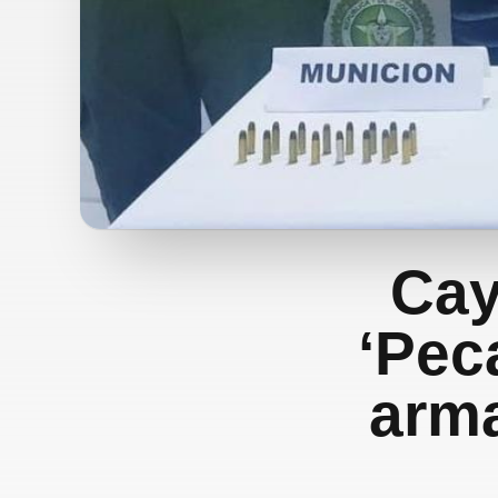
Cay
‘Peca
arma