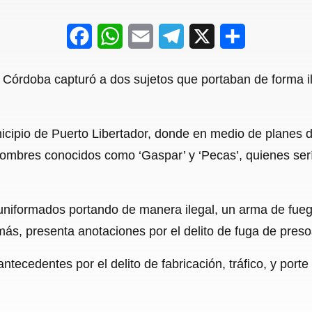
F
W
E
T
X
S
a
h
m
e
h
de Córdoba capturó a dos sujetos que portaban de forma i
c
a
a
l
a
e
t
i
e
r
cipio de Puerto Libertador, donde en medio de planes de
b
s
l
g
e
ombres conocidos como ‘Gaspar’ y ‘Pecas’, quienes sería
o
A
r
o
p
a
 uniformados portando de manera ilegal, un arma de fue
k
p
m
s, presenta anotaciones por el delito de fuga de preso
antecedentes por el delito de fabricación, tráfico, y port