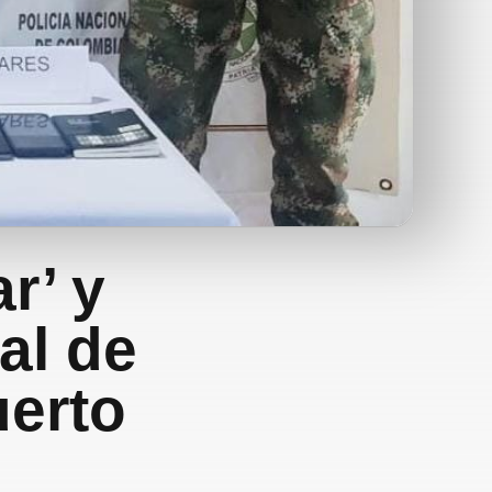
r’ y
gal de
uerto