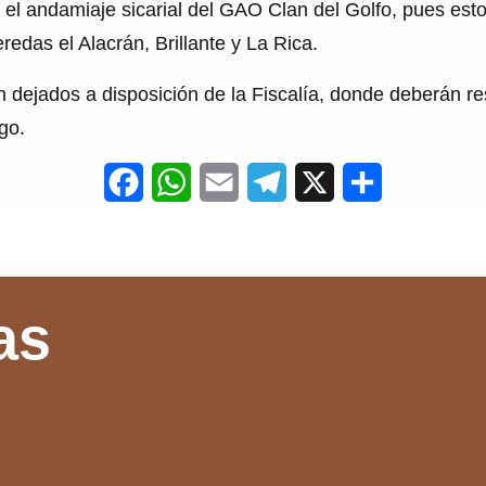
r el andamiaje sicarial del GAO Clan del Golfo, pues est
redas el Alacrán, Brillante y La Rica.
 dejados a disposición de la Fiscalía, donde deberán res
go.
F
W
E
T
X
S
a
h
m
e
h
c
a
a
l
a
e
t
i
e
r
as
b
s
l
g
e
o
A
r
o
p
a
k
p
m