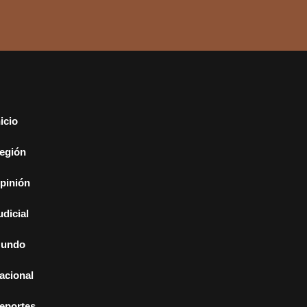
nicio
egión
pinión
udicial
undo
acional
eportes