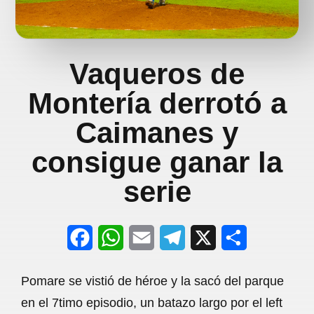
Vaqueros de
Montería derrotó a
Caimanes y
consigue ganar la
serie
F
W
E
T
X
S
a
h
m
e
h
Pomare se vistió de héroe y la sacó del parque
c
a
a
l
a
en el 7timo episodio, un batazo largo por el left
e
t
i
e
r