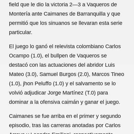
field que le dio la victoria 2—3 a Vaqueros de
b
s
l
g
e
Montería ante Caimanes de Barranquilla y que
o
A
r
permitió que los sinuanos se llevaran esta serie
particular.
o
p
a
k
p
m
El juego lo ganó el relevista colombiano Carlos
Ocampo (1.0), el bullpen de Vaqueros se
destacó con las actuaciones del abridor Luis
Mateo (3.0), Samuel Burgos (2.0), Marcos Tineo
(1.0), jhon Peluffo (1.0) y el salvamento se lo
volvió adjudicar Jorge Martínez (T.0) para
dominar a la ofensiva caimán y ganar el juego.
Caimanes se fue arriba en el primer y segundo
episodio, tras las carreras anotadas por Carlos