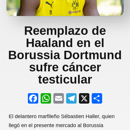
Reemplazo de
Haaland en el
Borussia Dortmund
sufre cáncer
testicular
F
W
E
T
X
S
a
h
m
e
h
El delantero marfileño Sébastien Haller, quien
c
a
a
l
a
llegó en el presente mercado al Borussia
e
t
i
e
r