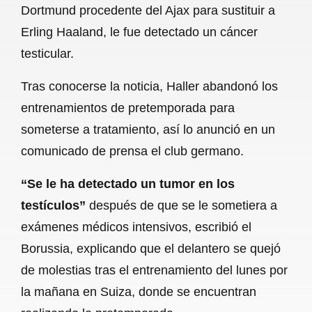
Dortmund procedente del Ajax para sustituir a
b
s
l
g
e
Erling Haaland, le fue detectado un cáncer
o
A
r
testicular.
o
p
a
Tras conocerse la noticia, Haller abandonó los
k
p
m
entrenamientos de pretemporada para
someterse a tratamiento, así lo anunció en un
comunicado de prensa el club germano.
“Se le ha detectado un tumor en los
testículos”
después de que se le sometiera a
exámenes médicos intensivos, escribió el
Borussia, explicando que el delantero se quejó
de molestias tras el entrenamiento del lunes por
la mañana en Suiza, donde se encuentran