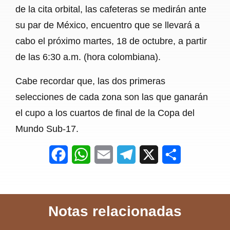
de la cita orbital, las cafeteras se medirán ante
su par de México, encuentro que se llevará a
cabo el próximo martes, 18 de octubre, a partir
de las 6:30 a.m. (hora colombiana).
Cabe recordar que, las dos primeras
selecciones de cada zona son las que ganarán
el cupo a los cuartos de final de la Copa del
Mundo Sub-17.
F
W
E
T
X
S
a
h
m
e
h
c
a
a
l
a
Notas relacionadas
e
t
i
e
r
b
s
l
g
e