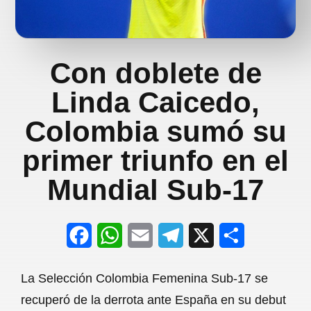
Con doblete de
Linda Caicedo,
Colombia sumó su
primer triunfo en el
Mundial Sub-17
F
W
E
T
X
S
a
h
m
e
h
La Selección Colombia Femenina Sub-17 se
c
a
a
l
a
recuperó de la derrota ante España en su debut
e
t
i
e
r