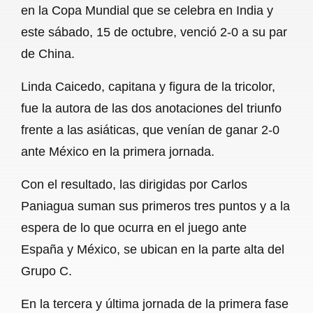
en la Copa Mundial que se celebra en India y
b
s
l
g
e
este sábado, 15 de octubre, venció 2-0 a su par
o
A
r
de China.
o
p
a
Linda Caicedo, capitana y figura de la tricolor,
k
p
m
fue la autora de las dos anotaciones del triunfo
frente a las asiáticas, que venían de ganar 2-0
ante México en la primera jornada.
Con el resultado, las dirigidas por Carlos
Paniagua suman sus primeros tres puntos y a la
espera de lo que ocurra en el juego ante
España y México, se ubican en la parte alta del
Grupo C.
En la tercera y última jornada de la primera fase