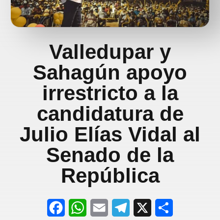
Valledupar y
Sahagún apoyo
irrestricto a la
candidatura de
Julio Elías Vidal al
Senado de la
República
F
W
E
T
X
S