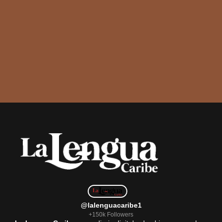
@lalenguacaribe1
+150k Followers