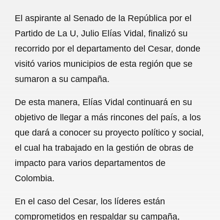
a
h
m
e
h
El aspirante al Senado de la República por el
c
a
a
l
a
Partido de La U, Julio Elías Vidal, finalizó su
e
t
i
e
r
recorrido por el departamento del Cesar, donde
b
s
l
g
e
visitó varios municipios de esta región que se
o
A
r
sumaron a su campaña.
o
p
a
De esta manera, Elías Vidal continuará en su
k
p
m
objetivo de llegar a más rincones del país, a los
que dará a conocer su proyecto político y social,
el cual ha trabajado en la gestión de obras de
impacto para varios departamentos de
Colombia.
En el caso del Cesar, los líderes están
comprometidos en respaldar su campaña,