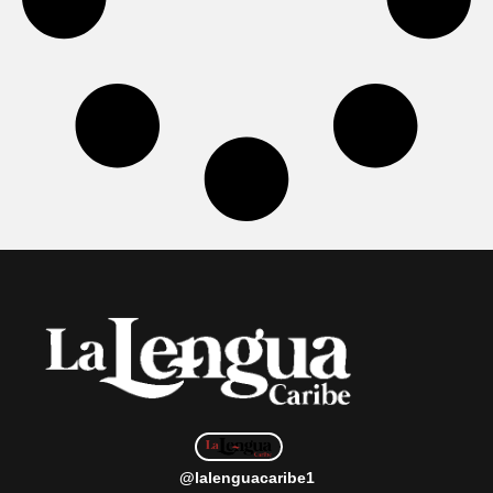
@lalenguacaribe1