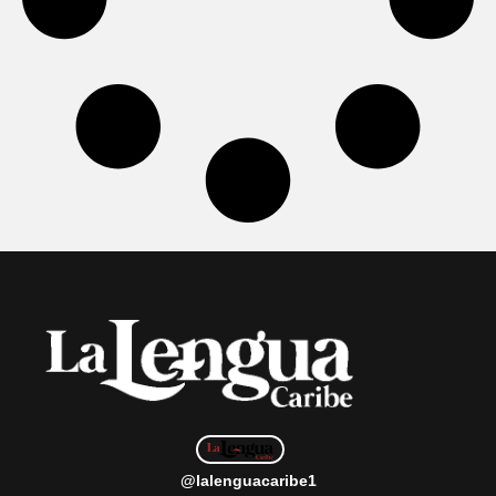
@lalenguacaribe1