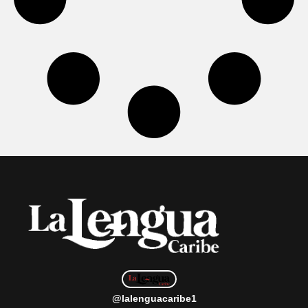
@lalenguacaribe1