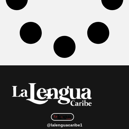
@lalenguacaribe1