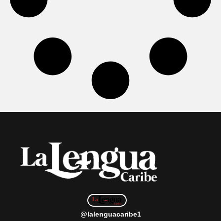
@lalenguacaribe1