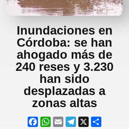
Inundaciones en
Córdoba: se han
ahogado más de
240 reses y 3.230
han sido
desplazadas a
zonas altas
F
W
E
T
X
S