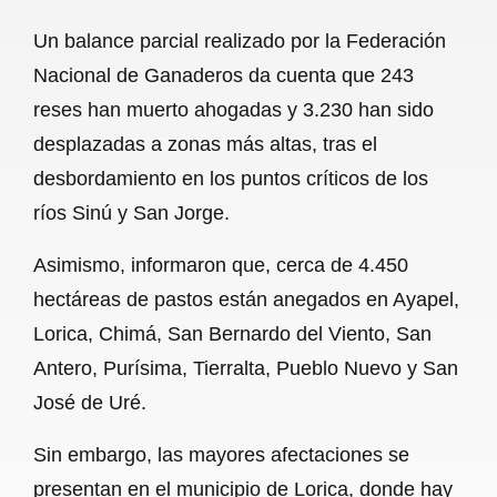
a
h
m
e
h
Un balance parcial realizado por la Federación
c
a
a
l
a
Nacional de Ganaderos da cuenta que 243
e
t
i
e
r
reses han muerto ahogadas y 3.230 han sido
b
s
l
g
e
desplazadas a zonas más altas, tras el
o
A
r
desbordamiento en los puntos críticos de los
ríos Sinú y San Jorge.
o
p
a
k
p
m
Asimismo, informaron que, cerca de 4.450
hectáreas de pastos están anegados en Ayapel,
Lorica, Chimá, San Bernardo del Viento, San
Antero, Purísima, Tierralta, Pueblo Nuevo y San
José de Uré.
Sin embargo, las mayores afectaciones se
presentan en el municipio de Lorica, donde hay