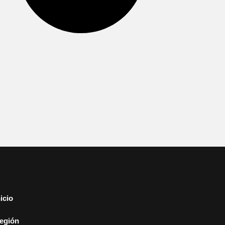
nicio
egión