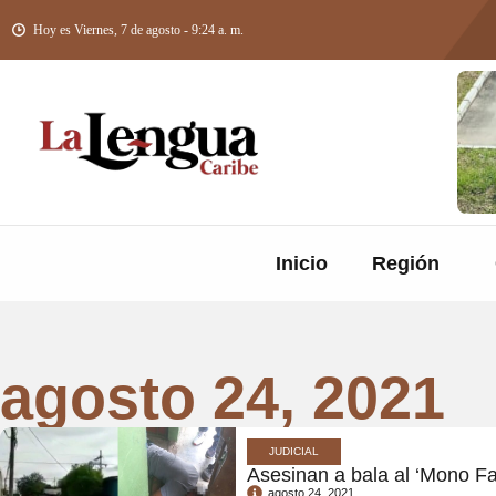
Hoy es Viernes, 7 de agosto - 9:24 a. m.
Inicio
Región
agosto 24, 2021
JUDICIAL
Asesinan a bala al ‘Mono Fa
agosto 24, 2021