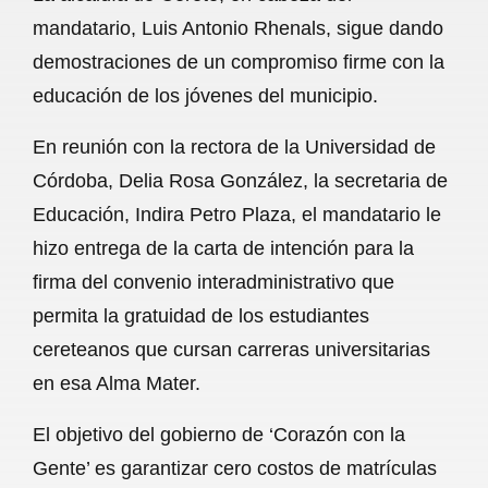
c
a
a
l
a
mandatario, Luis Antonio Rhenals, sigue dando
e
t
i
e
r
demostraciones de un compromiso firme con la
b
s
l
g
e
educación de los jóvenes del municipio.
o
A
r
En reunión con la rectora de la Universidad de
o
p
a
Córdoba, Delia Rosa González, la secretaria de
k
p
m
Educación, Indira Petro Plaza, el mandatario le
hizo entrega de la carta de intención para la
firma del convenio interadministrativo que
permita la gratuidad de los estudiantes
cereteanos que cursan carreras universitarias
en esa Alma Mater.
El objetivo del gobierno de ‘Corazón con la
Gente’ es garantizar cero costos de matrículas