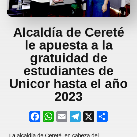
Alcaldía de Cereté
le apuesta a la
gratuidad de
estudiantes de
Unicor hasta el año
2023
F
W
E
T
X
S
a
h
m
e
h
La alcaldía de Cereté, en cabeza del