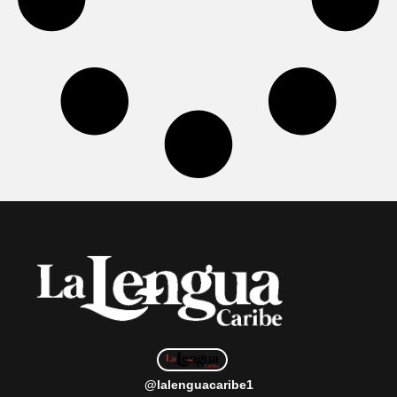
@lalenguacaribe1