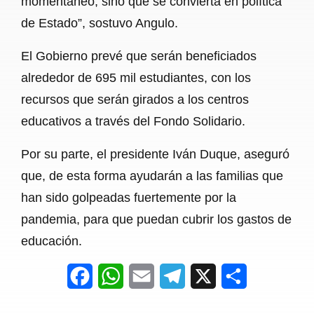
momentáneo, sino que se convierta en política
de Estado”, sostuvo Angulo.
El Gobierno prevé que serán beneficiados
alrededor de 695 mil estudiantes, con los
recursos que serán girados a los centros
educativos a través del Fondo Solidario.
Por su parte, el presidente Iván Duque, aseguró
que, de esta forma ayudarán a las familias que
han sido golpeadas fuertemente por la
pandemia, para que puedan cubrir los gastos de
educación.
F
W
E
T
X
S
a
h
m
e
h