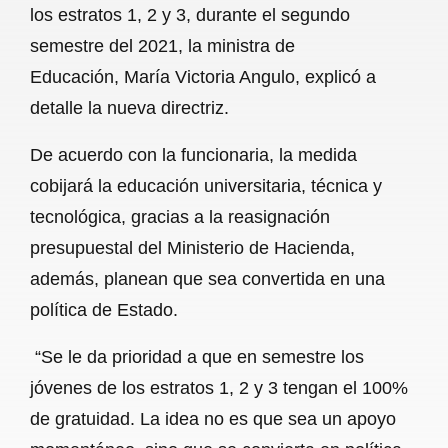
los estratos 1, 2 y 3, durante el segundo
b
s
l
g
e
semestre del 2021, la ministra de
o
A
r
Educación, María Victoria Angulo, explicó a
detalle la nueva directriz.
o
p
a
k
p
m
De acuerdo con la funcionaria, la medida
cobijará la educación universitaria, técnica y
tecnológica, gracias a la reasignación
presupuestal del Ministerio de Hacienda,
además, planean que sea convertida en una
política de Estado.
“Se le da prioridad a que en semestre los
jóvenes de los estratos 1, 2 y 3 tengan el 100%
de gratuidad. La idea no es que sea un apoyo