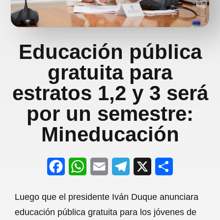
Educación pública
gratuita para
estratos 1,2 y 3 será
por un semestre:
Mineducación
F
W
E
T
X
S
a
h
m
e
h
Luego que el presidente Iván Duque anunciara
c
a
a
l
a
educación pública gratuita para los jóvenes de
e
t
i
e
r