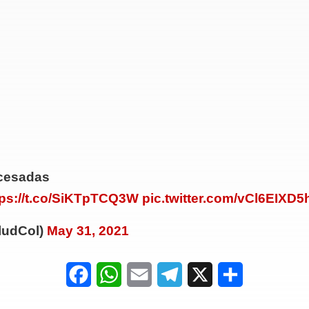
ocesadas
tps://t.co/SiKTpTCQ3W
pic.twitter.com/vCl6EIXD5
ludCol)
May 31, 2021
F
W
E
T
X
S
a
h
m
e
h