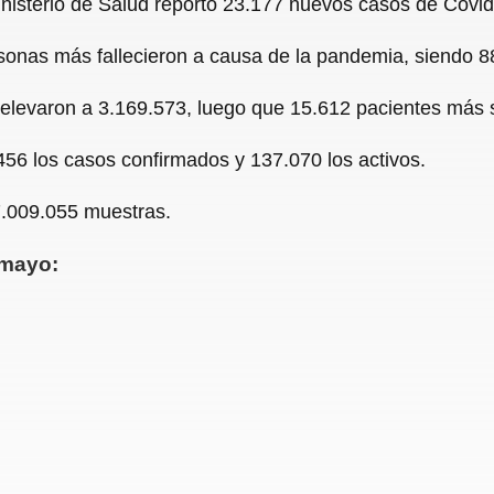
inisterio de Salud reportó 23.177 nuevos casos de Covi
c
a
a
l
a
sonas más fallecieron a causa de la pandemia, siendo 8
e
t
i
e
r
b
s
l
g
e
 elevaron a 3.169.573, luego que 15.612 pacientes más 
o
A
r
456 los casos confirmados y 137.070 los activos.
o
p
a
.009.055 muestras.
k
p
m
mayo: