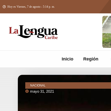
Hoy es Viernes, 7 de agosto - 5:14 p. m.
Inicio
Región
NACIONAL
mayo 31, 2021