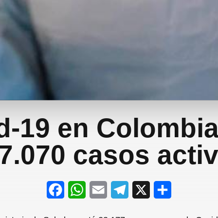
d-19 en Colombia
7.070 casos acti
F
W
E
T
X
S
a
h
m
e
h