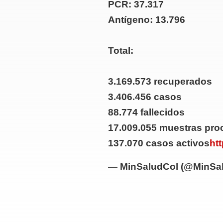
PCR: 37.317
Antígeno: 13.796
Total:
3.169.573 recuperados
3.406.456 casos
88.774 fallecidos
17.009.055 muestras pr
137.070 casos activos
ht
— MinSaludCol (@MinSa