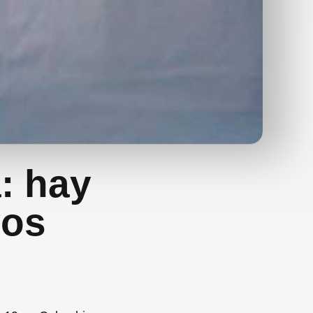
: hay
vos