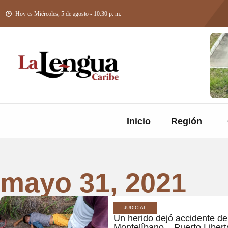
Hoy es Miércoles, 5 de agosto - 10:30 p. m.
Inicio
Región
mayo 31, 2021
JUDICIAL
Un herido dejó accidente de 
Montelíbano – Puerto Libert