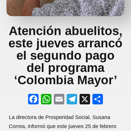
Atención abuelitos,
este jueves arrancó
el segundo pago
del programa
‘Colombia Mayor’
F
W
E
T
X
S
a
h
m
e
h
La directora de Prosperidad Social, Susana
c
a
a
l
a
Correa, informó que este jueves 25 de febrero
e
t
i
e
r