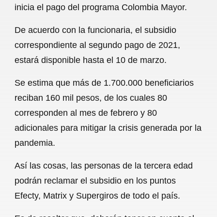
inicia el pago del programa Colombia Mayor.
b
s
l
g
e
De acuerdo con la funcionaria, el subsidio
o
A
r
correspondiente al segundo pago de 2021,
o
p
a
estará disponible hasta el 10 de marzo.
k
p
m
Se estima que más de 1.700.000 beneficiarios
reciban 160 mil pesos, de los cuales 80
corresponden al mes de febrero y 80
adicionales para mitigar la crisis generada por la
pandemia.
Así las cosas, las personas de la tercera edad
podrán reclamar el subsidio en los puntos
Efecty, Matrix y Supergiros de todo el país.