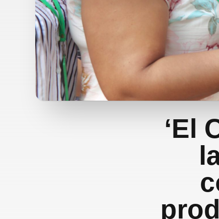
‘El 
l
c
prod