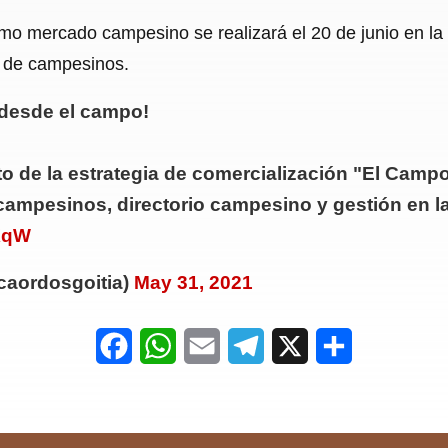
o mercado campesino se realizará el 20 de junio en la V
s de campesinos.
a desde el campo!
o de la estrategia de comercialización "El Camp
ampesinos, directorio campesino y gestión en la
fXqW
caordosgoitia)
May 31, 2021
F
W
E
T
X
S
a
h
m
e
h
c
a
a
l
a