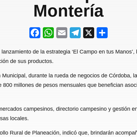
Montería
F
W
E
T
X
S
a
h
m
e
h
l lanzamiento de la estrategia ‘El Campo en tus Manos’, l
c
a
a
l
a
ción de sus productos.
e
t
i
e
r
 Municipal, durante la rueda de negocios de Córdoba, la
b
s
l
g
e
e 800 millones de pesos mensuales que benefician aso
o
A
r
o
p
a
 mercados campesinos, directorio campesino y gestión en 
k
p
m
sas locales.
rrollo Rural de Planeación, indicó que, brindarán acompa