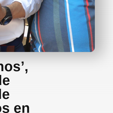
os’,
de
de
os en