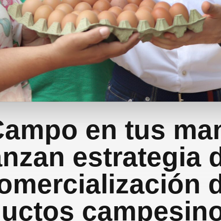
Campo en tus man
anzan estrategia 
omercialización 
uctos campesin