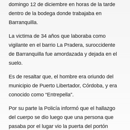
domingo 12 de diciembre en horas de la tarde
b
s
l
g
e
dentro de la bodega donde trabajaba en
o
A
r
Barranquilla.
o
p
a
La victima de 34 años que laboraba como
k
p
m
vigilante en el barrio La Pradera, suroccidente
de Barranquilla fue amordazada y dejada en el
suelo.
Es de resaltar que, el hombre era oriundo del
municipio de Puerto Libertador, Córdoba, y era
conocido como “Entrepella”.
Por su parte la Policía informó que el hallazgo
del cuerpo se dio luego que una persona que
pasaba por el lugar vio la puerta del portón