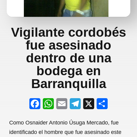
Vigilante cordobés
fue asesinado
dentro de una
bodega en
Barranquilla
F
W
E
T
X
S
a
h
m
e
h
Como Osnaider Antonio Úsuga Mercado, fue
c
a
a
l
a
identificado el hombre que fue asesinado este
e
t
i
e
r