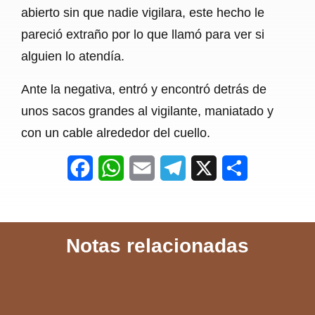
abierto sin que nadie vigilara, este hecho le
pareció extraño por lo que llamó para ver si
alguien lo atendía.
Ante la negativa, entró y encontró detrás de
unos sacos grandes al vigilante, maniatado y
con un cable alrededor del cuello.
F
W
E
T
X
S
a
h
m
e
h
c
a
a
l
a
Notas relacionadas
e
t
i
e
r
b
s
l
g
e
o
A
r