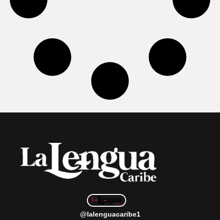
@lalenguacaribe1