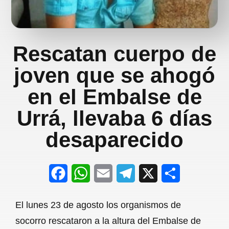
Rescatan cuerpo de
joven que se ahogó
en el Embalse de
Urrá, llevaba 6 días
desaparecido
F
W
E
T
X
S
a
h
m
e
h
El lunes 23 de agosto los organismos de
c
a
a
l
a
socorro rescataron a la altura del Embalse de
e
t
i
e
r