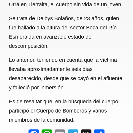
Urrá en Tierralta, el cuerpo sin vida de un joven.
b
s
l
g
e
Se trata de Deibys Bolaños, de 23 años, quien
o
A
r
fue hallado a la altura del sector Boca del Río
o
p
a
Esmeralda en avanzado estado de
k
p
m
descomposición.
Lo anterior, teniendo en cuenta que la víctima
llevaba aproximadamente seis días
desaparecido, desde que se cayó en el afluente
y falleció por inmersión.
Es de resaltar que, en la búsqueda del cuerpo
participó el Cuerpo de Bomberos y varios
miembros de la comunidad.