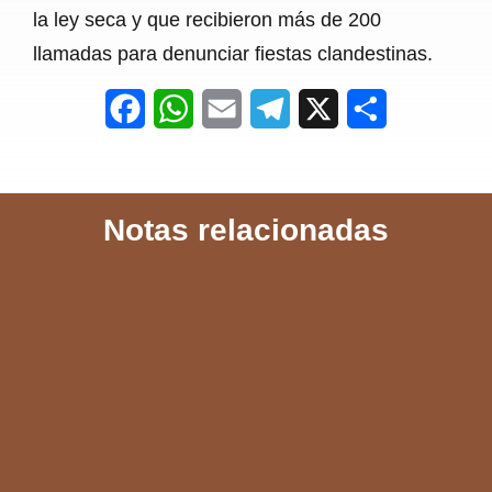
la ley seca y que recibieron más de 200
llamadas para denunciar fiestas clandestinas.
F
W
E
T
X
S
a
h
m
e
h
c
a
a
l
a
Notas relacionadas
e
t
i
e
r
b
s
l
g
e
o
A
r
o
p
a
k
p
m