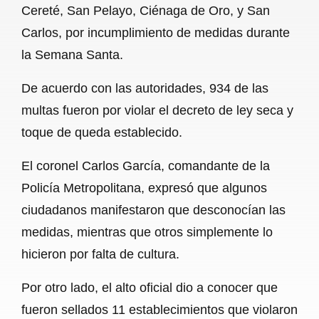
Cereté, San Pelayo, Ciénaga de Oro, y San
b
s
l
g
e
Carlos, por incumplimiento de medidas durante
o
A
r
la Semana Santa.
o
p
a
De acuerdo con las autoridades, 934 de las
k
p
m
multas fueron por violar el decreto de ley seca y
toque de queda establecido.
El coronel Carlos García, comandante de la
Policía Metropolitana, expresó que algunos
ciudadanos manifestaron que desconocían las
medidas, mientras que otros simplemente lo
hicieron por falta de cultura.
Por otro lado, el alto oficial dio a conocer que
fueron sellados 11 establecimientos que violaron