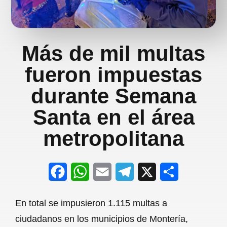
Más de mil multas
fueron impuestas
durante Semana
Santa en el área
metropolitana
F
W
E
T
X
S
a
h
m
e
h
En total se impusieron 1.115 multas a
c
a
a
l
a
ciudadanos en los municipios de Montería,
e
t
i
e
r