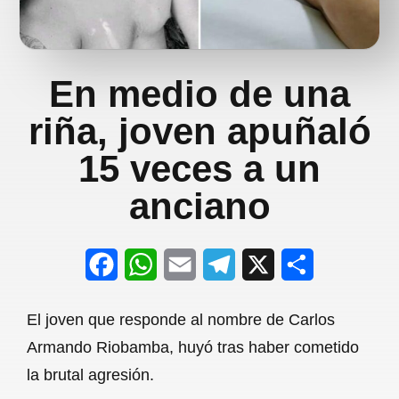
En medio de una
riña, joven apuñaló
15 veces a un
anciano
F
W
E
T
X
S
a
h
m
e
h
El joven que responde al nombre de Carlos
c
a
a
l
a
Armando Riobamba, huyó tras haber cometido
e
t
i
e
r
la brutal agresión.
b
s
l
g
e