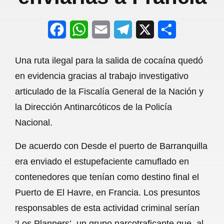
F
W
E
T
X
S
a
h
m
e
h
Una ruta ilegal para la salida de cocaína quedó
c
a
a
l
a
en evidencia gracias al trabajo investigativo
e
t
i
e
r
articulado de la Fiscalía General de la Nación y
b
s
l
g
e
la Dirección Antinarcóticos de la Policía
o
A
r
Nacional.
o
p
a
De acuerdo con Desde el puerto de Barranquilla
k
p
m
era enviado el estupefaciente camuflado en
contenedores que tenían como destino final el
Puerto de El Havre, en Francia. Los presuntos
responsables de esta actividad criminal serían
‘Los Planners’, un grupo narcotraficante que, al