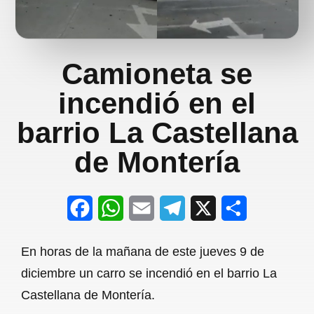
Camioneta se
incendió en el
barrio La Castellana
de Montería
F
W
E
T
X
S
a
h
m
e
h
En horas de la mañana de este jueves 9 de
c
a
a
l
a
diciembre un carro se incendió en el barrio La
e
t
i
e
r
Castellana de Montería.
b
s
l
g
e