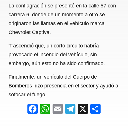
La conflagración se presentó en la calle 57 con
o
A
r
carrera 6, donde de un momento a otro se
o
p
a
originaron las llamas en el vehículo marca
k
p
m
Chevrolet Captiva.
Trascendió que, un corto circuito habría
provocado el incendio del vehículo, sin
embargo, aún esto no ha sido confirmado.
Finalmente, un vehículo del Cuerpo de
Bomberos hizo presencia en el sector y ayudó a
sofocar el fuego.
F
W
E
T
X
S
a
h
m
e
h