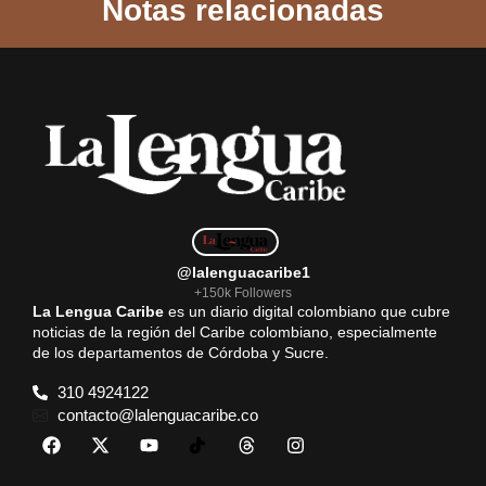
Notas relacionadas
e
t
i
e
r
b
s
l
g
e
o
A
r
o
p
a
k
p
m
@lalenguacaribe1
+150k Followers
La Lengua Caribe
es un diario digital colombiano que cubre
noticias de la región del Caribe colombiano, especialmente
de los departamentos de Córdoba y Sucre.
310 4924122
contacto@lalenguacaribe.co