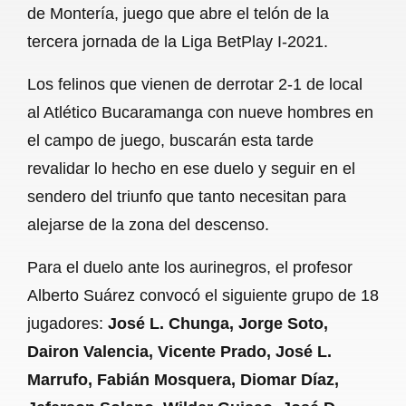
de Montería, juego que abre el telón de la
b
s
l
g
e
tercera jornada de la Liga BetPlay I-2021.
o
A
r
Los felinos que vienen de derrotar 2-1 de local
o
p
a
al Atlético Bucaramanga con nueve hombres en
k
p
m
el campo de juego, buscarán esta tarde
revalidar lo hecho en ese duelo y seguir en el
sendero del triunfo que tanto necesitan para
alejarse de la zona del descenso.
Para el duelo ante los aurinegros, el profesor
Alberto Suárez convocó el siguiente grupo de 18
jugadores:
José L. Chunga, Jorge Soto,
Dairon Valencia, Vicente Prado, José L.
Marrufo, Fabián Mosquera, Diomar Díaz,