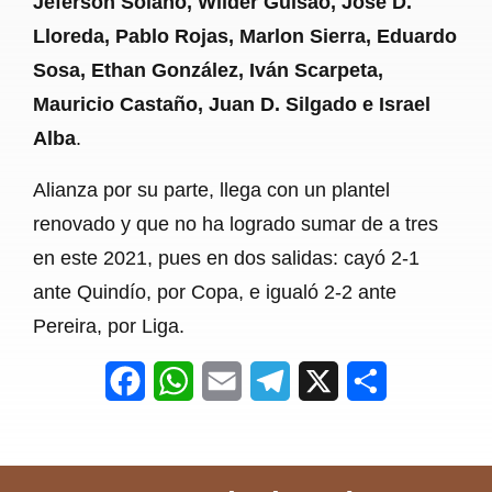
Jeferson Solano, Wilder Guisao, José D.
Lloreda, Pablo Rojas, Marlon Sierra, Eduardo
Sosa, Ethan González, Iván Scarpeta,
Mauricio Castaño, Juan D. Silgado e Israel
Alba
.
Alianza por su parte, llega con un plantel
renovado y que no ha logrado sumar de a tres
en este 2021, pues en dos salidas: cayó 2-1
ante Quindío, por Copa, e igualó 2-2 ante
Pereira, por Liga.
F
W
E
T
X
S
a
h
m
e
h
c
a
a
l
a