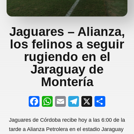
Jaguares – Alianza,
los felinos a seguir
rugiendo en el
Jaraguay de
Montería
F
W
E
T
X
S
a
h
m
e
h
Jaguares de Córdoba recibe hoy a las 6:00 de la
c
a
a
l
a
tarde a Alianza Petrolera en el estadio Jaraguay
e
t
i
e
r