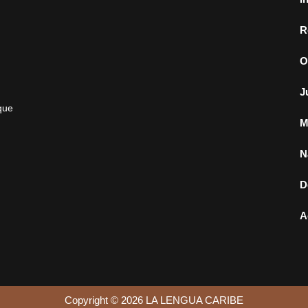
R
O
J
que
M
N
D
A
Copyright © 2026 LA LENGUA CARIBE