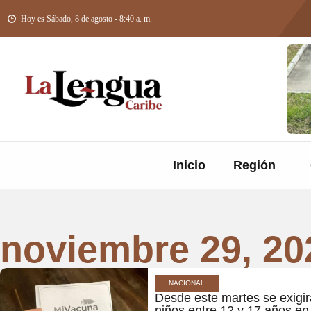
Hoy es Sábado, 8 de agosto - 8:40 a. m.
Inicio
Región
noviembre 29, 20
NACIONAL
Desde este martes se exigi
niños entre 12 y 17 años e