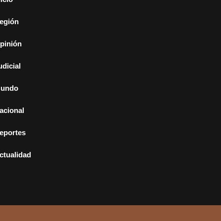
egión
pinión
udicial
undo
acional
eportes
ctualidad