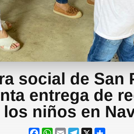
ra social de San 
nta entrega de r
 los niños en Na
F
W
E
T
X
S