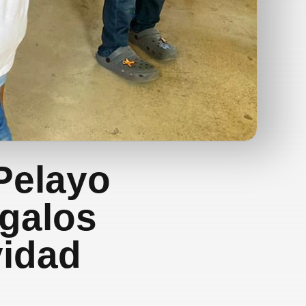
Pelayo
egalos
vidad