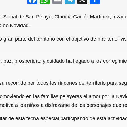
a
h
m
e
h
a Social de San Pelayo, Claudia García Martínez, invade
c
a
a
l
a
a de Navidad.
e
t
i
e
r
gran parte del territorio con el objetivo de mantener viv
b
s
l
g
e
o
A
r
o
p
a
 paz, prosperidad y cuidado ha llegado a los corregimi
k
p
m
 recorrido por todos los rincones del territorio para se
moviendo en las familias pelayeras el amor por la Navi
iva a los niños a disfrazarse de los personajes que r
tar de esta fecha especial participando de esta activida