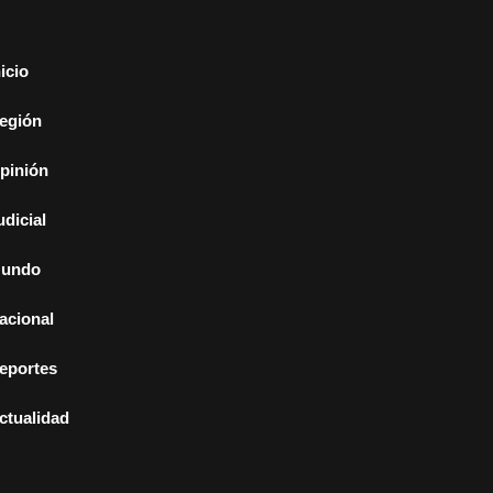
nicio
egión
pinión
udicial
undo
acional
eportes
ctualidad