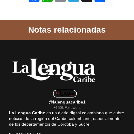
a
h
m
e
h
c
a
a
l
a
Notas relacionadas
e
t
i
e
r
b
s
l
g
e
o
A
r
o
p
a
k
p
m
@lalenguacaribe1
+150k Followers
La Lengua Caribe
es un diario digital colombiano que cubre
noticias de la región del Caribe colombiano, especialmente
de los departamentos de Córdoba y Sucre.