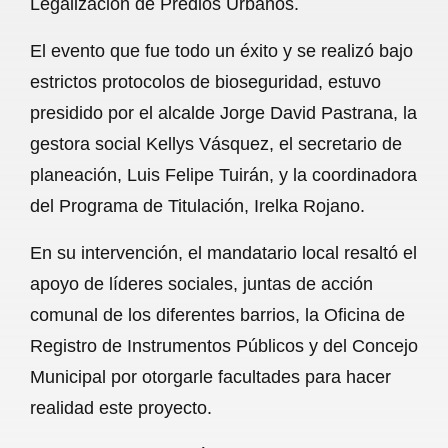
Legalización de Predios Urbanos.
o
A
r
El evento que fue todo un éxito y se realizó bajo
o
p
a
estrictos protocolos de bioseguridad, estuvo
k
p
m
presidido por el alcalde Jorge David Pastrana, la
gestora social Kellys Vásquez, el secretario de
planeación, Luis Felipe Tuirán, y la coordinadora
del Programa de Titulación, Irelka Rojano.
En su intervención, el mandatario local resaltó el
apoyo de líderes sociales, juntas de acción
comunal de los diferentes barrios, la Oficina de
Registro de Instrumentos Públicos y del Concejo
Municipal por otorgarle facultades para hacer
realidad este proyecto.