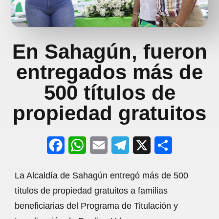
En Sahagún, fueron
entregados más de
500 títulos de
propiedad gratuitos
F
W
E
T
X
S
a
h
m
e
h
La Alcaldía de Sahagún entregó más de 500
c
a
a
l
a
títulos de propiedad gratuitos a familias
e
t
i
e
r
beneficiarias del Programa de Titulación y
b
s
l
g
e