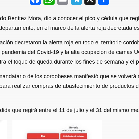
a
h
m
e
h
o Benítez Mora, dio a conocer el pico y cédula que regir
c
a
a
l
a
departamento, en el marco de la alerta roja decretada es
e
t
i
e
r
ón decretaron la alerta roja en todo el territorio cordob
b
s
l
g
e
a pandemia del Covid-19 y la alta ocupación de camas U
o
A
r
ra el toque de queda durante los fines de semana y el p
o
p
a
 mandatario de los cordobeses manifestó que se volverá 
k
p
m
 para realizar compras de abastecimiento de productos d
dida que regirá entre el 11 de julio y el 31 del mismo me