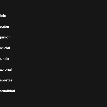
nicio
egión
pinión
udicial
undo
acional
eportes
ctualidad