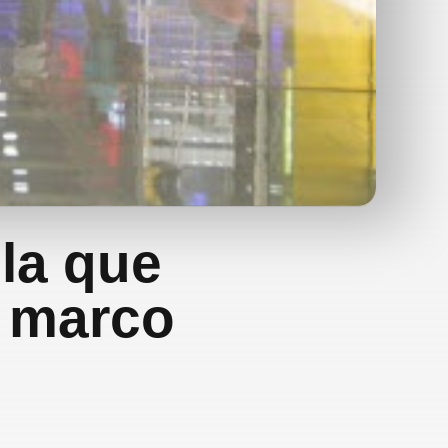
la que
l marco