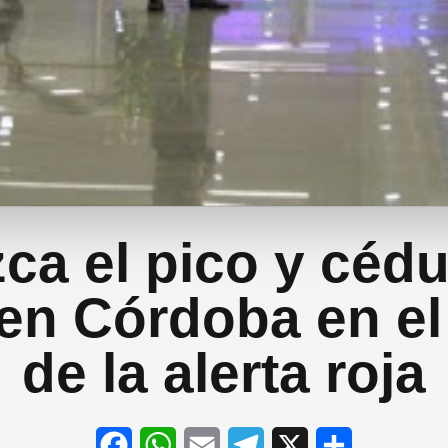
ca el pico y cédu
 en Córdoba en e
de la alerta roja
F
W
E
T
X
S