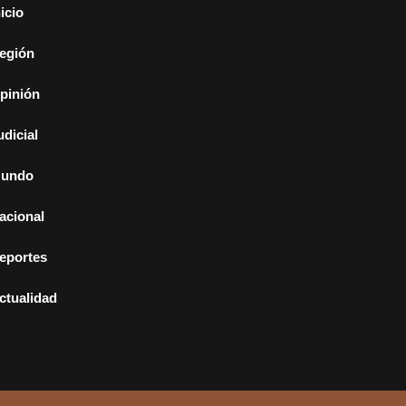
nicio
egión
pinión
udicial
undo
acional
eportes
ctualidad