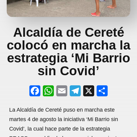
Alcaldía de Cereté
colocó en marcha la
estrategia ‘Mi Barrio
sin Covid’
F
W
E
T
X
S
a
h
m
e
h
La Alcaldía de Cereté puso en marcha este
c
a
a
l
a
martes 4 de agosto la iniciativa ‘Mi Barrio sin
e
t
i
e
r
Covid’, la cual hace parte de la estrategia
b
s
l
g
e