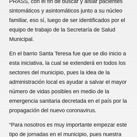
PRASS, con el fin de buscar y aislar pacientes
o
A
r
sintomáticos y asintomáticos junto a su núcleo
familiar, eso sí, luego de ser identificados por el
o
p
a
equipo de trabajo de la Secretaría de Salud
k
p
m
Municipal.
En el barrio Santa Teresa fue que se dio inicio a
esta iniciativa, la cual se extenderá en todos los
sectores del municipio, pues la idea de la
administración local es ayudar a salvar el mayor
número de vidas posibles en medio de la
emergencia sanitaria decretada en el país por la
propagación del nuevo coronavirus.
“Para nosotros es muy importante empezar este
tipo de jornadas en el municipio, pues nuestra