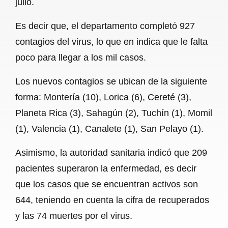
julio.
o
A
r
Es decir que, el departamento completó 927
o
p
a
contagios del virus, lo que en indica que le falta
k
p
m
poco para llegar a los mil casos.
Los nuevos contagios se ubican de la siguiente
forma: Montería (10), Lorica (6), Cereté (3),
Planeta Rica (3), Sahagún (2), Tuchín (1), Momil
(1), Valencia (1), Canalete (1), San Pelayo (1).
Asimismo, la autoridad sanitaria indicó que 209
pacientes superaron la enfermedad, es decir
que los casos que se encuentran activos son
644, teniendo en cuenta la cifra de recuperados
y las 74 muertes por el virus.