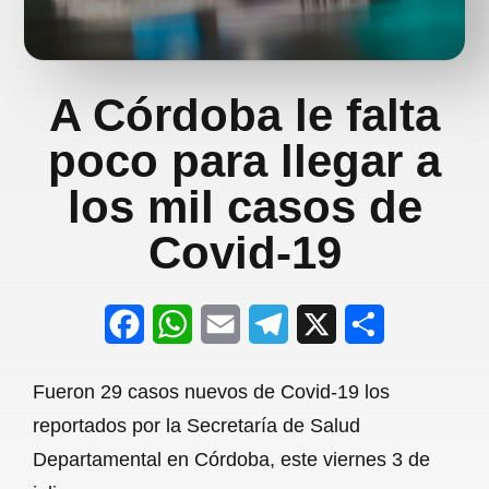
A Córdoba le falta
poco para llegar a
los mil casos de
Covid-19
F
W
E
T
X
S
a
h
m
e
h
Fueron 29 casos nuevos de Covid-19 los
c
a
a
l
a
reportados por la Secretaría de Salud
e
t
i
e
r
Departamental en Córdoba, este viernes 3 de
b
s
l
g
e