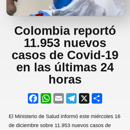
Colombia reportó
11.953 nuevos
casos de Covid-19
en las últimas 24
horas
F
W
E
T
X
S
a
h
m
e
h
El Ministerio de Salud informó este miércoles 16
c
a
a
l
a
de diciembre sobre 11.953 nuevos casos de
e
t
i
e
r