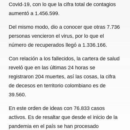
Covid-19, con lo que la cifra total de contagios
b
s
l
g
e
aumentó a 1.456.599.
o
A
r
Del mismo modo, dio a conocer que otras 7.736
o
p
a
personas vencieron el virus, por lo que el
k
p
m
número de recuperados llegó a 1.336.166.
Con relación a los fallecidos, la cartera de salud
reveló que en las últimas 24 horas se
registraron 204 muertes, así las cosas, la cifra
de decesos en territorio colombiano es de
39.560.
En este orden de ideas con 76.833 casos
activos. Es de resaltar que desde el inicio de la
pandemia en el país se han procesado