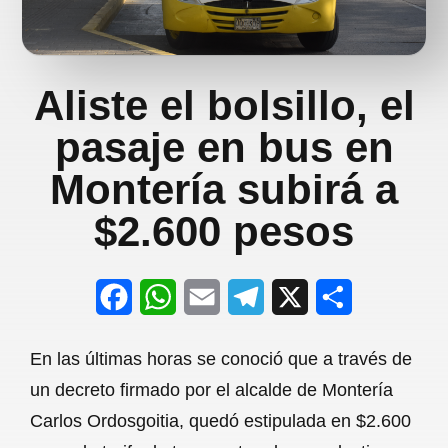
Aliste el bolsillo, el
pasaje en bus en
Montería subirá a
$2.600 pesos
F
W
E
T
X
S
a
h
m
e
h
En las últimas horas se conoció que a través de
c
a
a
l
a
un decreto firmado por el alcalde de Montería
e
t
i
e
r
Carlos Ordosgoitia, quedó estipulada en $2.600
b
s
l
g
e