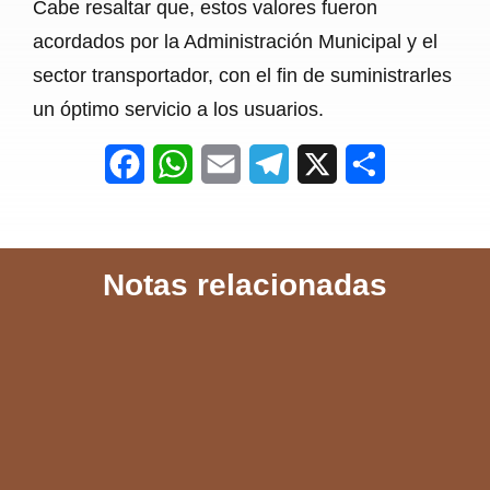
Cabe resaltar que, estos valores fueron
acordados por la Administración Municipal y el
sector transportador, con el fin de suministrarles
un óptimo servicio a los usuarios.
F
W
E
T
X
S
a
h
m
e
h
c
a
a
l
a
Notas relacionadas
e
t
i
e
r
b
s
l
g
e
o
A
r
o
p
a
k
p
m