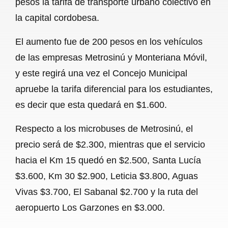
pesos la tarifa de transporte urbano colectivo en
o
A
r
la capital cordobesa.
o
p
a
El aumento fue de 200 pesos en los vehículos
k
p
m
de las empresas Metrosinú y Monteriana Móvil,
y este regirá una vez el Concejo Municipal
apruebe la tarifa diferencial para los estudiantes,
es decir que esta quedará en $1.600.
Respecto a los microbuses de Metrosinú, el
precio será de $2.300, mientras que el servicio
hacia el Km 15 quedó en $2.500, Santa Lucía
$3.600, Km 30 $2.900, Leticia $3.800, Aguas
Vivas $3.700, El Sabanal $2.700 y la ruta del
aeropuerto Los Garzones en $3.000.