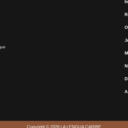
I
R
O
J
que
M
N
D
A
Copyright © 2026 LA LENGUA CARIBE