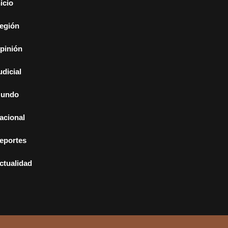
nicio
egión
pinión
udicial
undo
acional
eportes
ctualidad