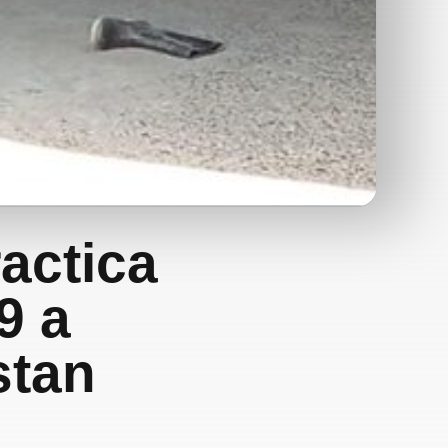
actica
9 a
stan