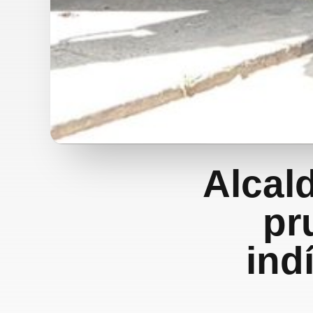
Alcal
pr
ind