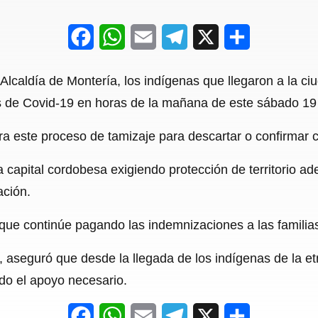
F
W
E
T
X
S
a
h
m
e
h
Alcaldía de Montería, los indígenas que llegaron a la ci
c
a
a
l
a
as de Covid-19 en horas de la mañana de este sábado 19
e
t
i
e
r
ra este proceso de tamizaje para descartar o confirmar c
b
s
l
g
e
o
A
r
a capital cordobesa exigiendo protección de territorio 
o
p
a
ación.
k
p
m
 que continúe pagando las indemnizaciones a las familia
 aseguró que desde la llegada de los indígenas de la et
odo el apoyo necesario.
F
W
E
T
X
S