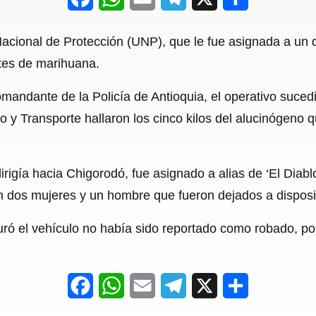
a
h
m
e
h
acional de Protección (UNP), que le fue asignada a un 
c
a
a
l
a
tes de marihuana.
e
t
i
e
r
mandante de la Policía de Antioquia, el operativo suced
b
s
l
g
e
 y Transporte hallaron los cinco kilos del alucinógeno 
o
A
r
o
p
a
irigía hacia Chigorodó, fue asignado a alias de ‘El Diabl
k
p
m
n dos mujeres y un hombre que fueron dejados a disposic
ó el vehículo no había sido reportado como robado, por
F
W
E
T
X
S
a
h
m
e
h