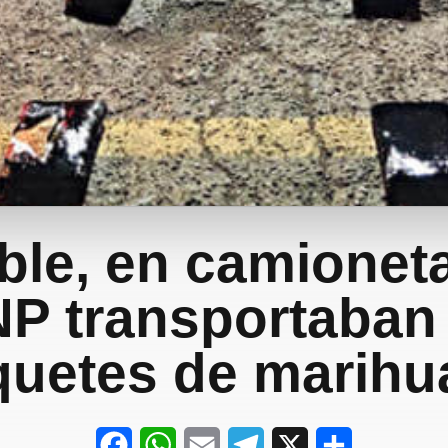
íble, en camioneta
P transportaban
quetes de marihu
F
W
E
T
X
S