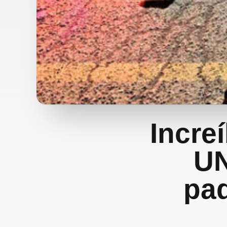
Incre
UN
pa