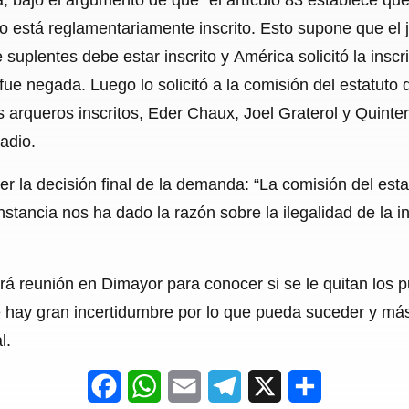
no está reglamentariamente inscrito. Esto supone que el
 suplentes debe estar inscrito y América solicitó la insc
 fue negada. Luego lo solicitó a la comisión del estatuto 
 arqueros inscritos, Eder Chaux, Joel Graterol y Quint
Radio.
cer la decisión final de la demanda: “La comisión del est
nstancia nos ha dado la razón sobre la ilegalidad de la 
rá reunión en Dimayor para conocer si se le quitan los p
ue hay gran incertidumbre por lo que pueda suceder y má
l.
F
W
E
T
X
S