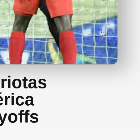
riotas
rica
ayoffs