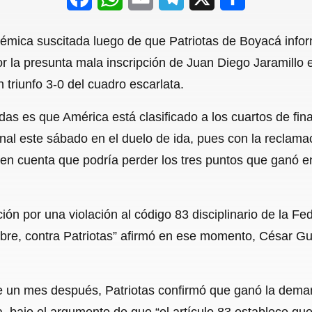
a
h
m
e
h
olémica suscitada luego de que Patriotas de Boyacá inf
c
a
a
l
a
r la presunta mala inscripción de Juan Diego Jaramillo e
e
t
i
e
r
triunfo 3-0 del cuadro escarlata.
b
s
l
g
e
as es que América está clasificado a los cuartos de final
o
A
r
ional este sábado en el duelo de ida, pues con la reclam
o
p
a
o en cuenta que podría perder los tres puntos que ganó 
k
p
m
n por una violación al código 83 disciplinario de la Fe
tubre, contra Patriotas” afirmó en ese momento, César 
un mes después, Patriotas confirmó que ganó la demand
a, bajo el argumento de que “el artículo 83 establece q