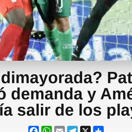
dimayorada? Pat
ó demanda y Amé
a salir de los pl
F
W
E
T
X
S