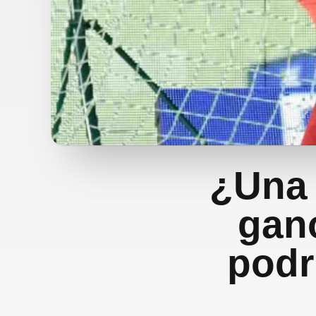
¿Una 
gan
podrí