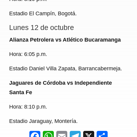
Estadio El Campín, Bogotá.
Lunes 12 de octubre
Alianza Petrolera vs Atlético Bucaramanga
Hora: 6:05 p.m.
Estadio Daniel Villa Zapata, Barrancabermeja.
Jaguares de Córdoba vs Independiente
Santa Fe
Hora: 8:10 p.m.
Estadio Jaraguay, Montería.
F
W
E
T
X
S