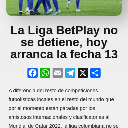
La Liga BetPlay no
se detiene, hoy
arranca la fecha 13
F
W
E
T
X
S
a
h
m
e
h
A diferencia del resto de competiciones
c
a
a
l
a
futbolísticas locales en el resto del mundo que
e
t
i
e
r
por el momento están paradas por los
b
s
l
g
e
amistosos internacionales y clasificatorias al
o
A
r
Mundial de Catar 2022, la liga colombiana no se