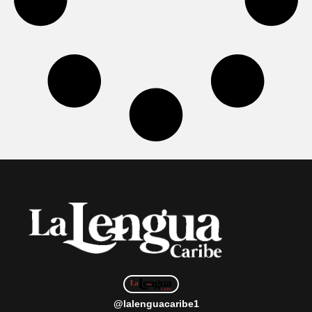
@lalenguacaribe1