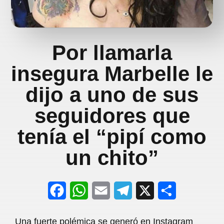
Por llamarla
insegura Marbelle le
dijo a uno de sus
seguidores que
tenía el “pipí como
un chito”
F
W
E
T
X
S
a
h
m
e
h
Una fuerte polémica se generó en Instagram