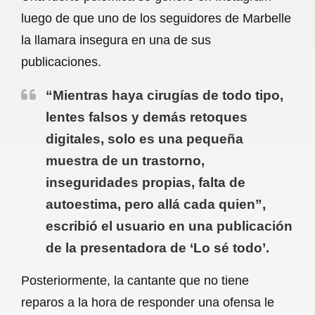
c
a
a
l
a
luego de que uno de los seguidores de Marbelle
e
t
i
e
r
la llamara insegura en una de sus
b
s
l
g
e
publicaciones.
o
A
r
“Mientras haya cirugías de todo tipo,
o
p
a
lentes falsos y demás retoques
k
p
m
digitales, solo es una pequeña
muestra de un trastorno,
inseguridades propias, falta de
autoestima, pero allá cada quien”,
escribió el usuario en una publicación
de la presentadora de ‘Lo sé todo’.
Posteriormente, la cantante que no tiene
reparos a la hora de responder una ofensa le