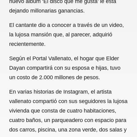
nuevo álbum ‘El disco que me gusta’ le está
o
A
r
dejando millonarias ganancias.
o
p
a
El cantante dio a conocer a través de un video,
k
p
m
la lujosa mansión que, al parecer, adquirió
recientemente.
Según el Portal Vallenato, el hogar que Elder
Dayan compartirá con su esposa e hijas, tuvo
un costo de 2.000 millones de pesos.
En varias historias de Instagram, el artista
vallenato compartió con sus seguidores la lujosa
vivienda que consta de cuatro habitaciones,
cuatro baños, un parqueadero con espacio para
dos carros, piscina, una zona verde, dos salas y