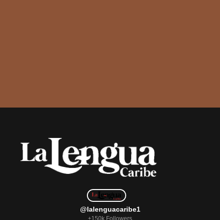
@lalenguacaribe1
+150k Followers