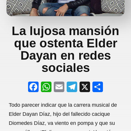
La lujosa mansión
que ostenta Elder
Dayan en redes
sociales
F
W
E
T
X
S
a
h
m
e
h
Todo parecer indicar que la carrera musical de
c
a
a
l
a
Elder Dayan Díaz, hijo del fallecido cacique
e
t
i
e
r
Diomedes Díaz, va viento en pompa y que su
b
s
l
g
e