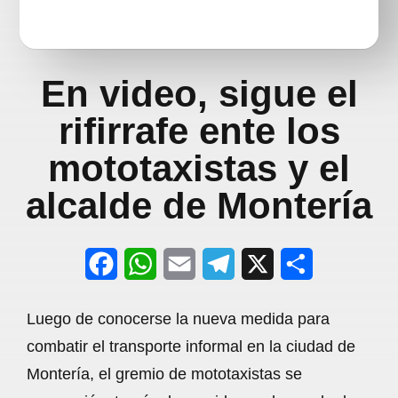
En video, sigue el
rifirrafe ente los
mototaxistas y el
alcalde de Montería
F
W
E
T
X
S
a
h
m
e
h
Luego de conocerse la nueva medida para
c
a
a
l
a
combatir el transporte informal en la ciudad de
e
t
i
e
r
Montería, el gremio de mototaxistas se
b
s
l
g
e