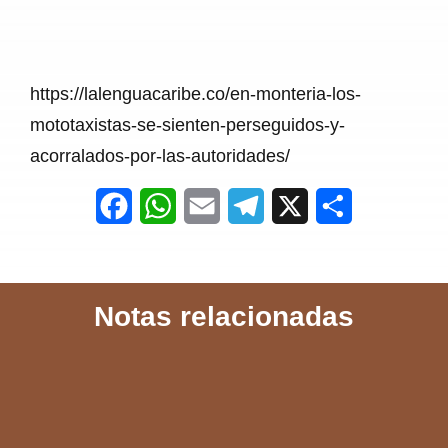
https://lalenguacaribe.co/en-monteria-los-
mototaxistas-se-sienten-perseguidos-y-
acorralados-por-las-autoridades/
F
W
E
T
X
S
a
h
m
e
h
c
a
a
l
a
Notas relacionadas
e
t
i
e
r
b
s
l
g
e
o
A
r
o
p
a