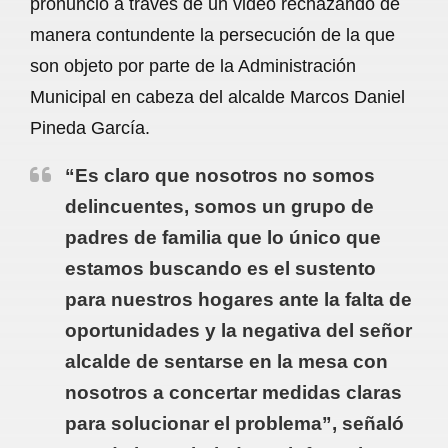
pronunció a través de un video rechazando de
o
A
r
manera contundente la persecución de la que
son objeto por parte de la Administración
o
p
a
Municipal en cabeza del alcalde Marcos Daniel
k
p
m
Pineda García.
“Es claro que nosotros no somos
delincuentes, somos un grupo de
padres de familia que lo único que
estamos buscando es el sustento
para nuestros hogares ante la falta de
oportunidades y la negativa del señor
alcalde de sentarse en la mesa con
nosotros a concertar medidas claras
para solucionar el problema”, señaló