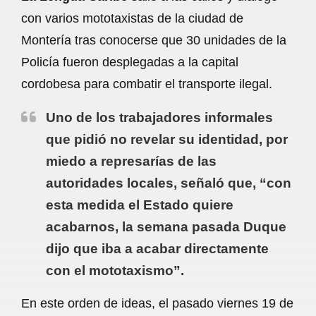
c
a
a
l
a
con varios mototaxistas de la ciudad de
e
t
i
e
r
Montería tras conocerse que 30 unidades de la
b
s
l
g
e
Policía fueron desplegadas a la capital
o
A
r
cordobesa para combatir el transporte ilegal.
o
p
a
Uno de los trabajadores informales
k
p
m
que pidió no revelar su identidad, por
miedo a represarías de las
autoridades locales, señaló que, “con
esta medida el Estado quiere
acabarnos, la semana pasada Duque
dijo que iba a acabar directamente
con el mototaxismo”.
En este orden de ideas, el pasado viernes 19 de