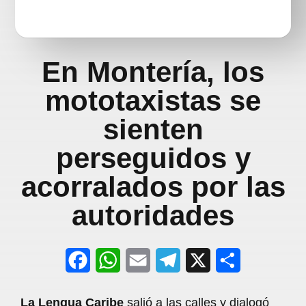
En Montería, los
mototaxistas se
sienten
perseguidos y
acorralados por las
autoridades
F
W
E
T
X
S
a
h
m
e
h
La Lengua Caribe
salió a las calles y dialogó