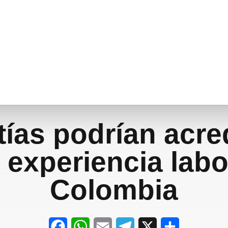
ías podrían acre
experiencia labo
Colombia
F
W
E
T
X
S