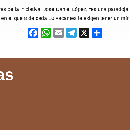
res de la iniciativa, José Daniel López, “es una parado
 en el que 8 de cada 10 vacantes le exigen tener un mín
F
W
E
T
X
S
a
h
m
e
h
c
a
a
l
a
e
t
i
e
r
as
b
s
l
g
e
o
A
r
o
p
a
k
p
m