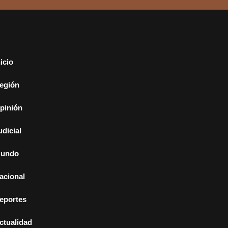
nicio
egión
pinión
udicial
undo
acional
eportes
ctualidad