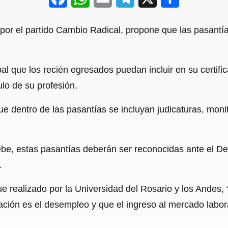
a
h
m
e
h
 por el partido Cambio Radical, propone que las pasant
c
a
a
l
a
e
t
i
e
r
ipal que los recién egresados puedan incluir en su certifi
b
s
l
g
e
ulo de su profesión.
o
A
r
o
p
a
 dentro de las pasantías se incluyan judicaturas, monito
k
p
m
be, estas pasantías deberán ser reconocidas ante el D
.
 realizado por la Universidad del Rosario y los Andes, “
ción es el desempleo y que el ingreso al mercado labor