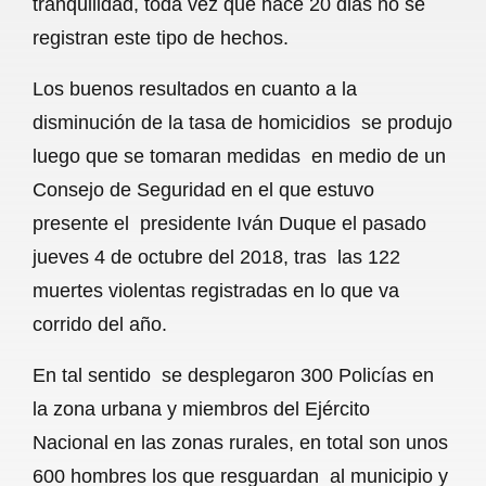
tranquilidad, toda vez que hace 20 dias no se
o
A
r
registran este tipo de hechos.
o
p
a
Los buenos resultados en cuanto a la
k
p
m
disminución de la tasa de homicidios se produjo
luego que se tomaran medidas en medio de un
Consejo de Seguridad en el que estuvo
presente el presidente Iván Duque el pasado
jueves 4 de octubre del 2018, tras las 122
muertes violentas registradas en lo que va
corrido del año.
En tal sentido se desplegaron 300 Policías en
la zona urbana y miembros del Ejército
Nacional en las zonas rurales, en total son unos
600 hombres los que resguardan al municipio y