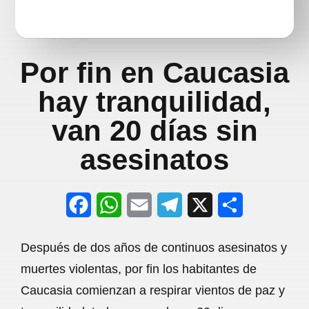
Por fin en Caucasia
hay tranquilidad,
van 20 días sin
asesinatos
F
W
E
T
X
S
a
h
m
e
h
Después de dos años de continuos asesinatos y
c
a
a
l
a
muertes violentas, por fin los habitantes de
e
t
i
e
r
Caucasia comienzan a respirar vientos de paz y
b
s
l
g
e